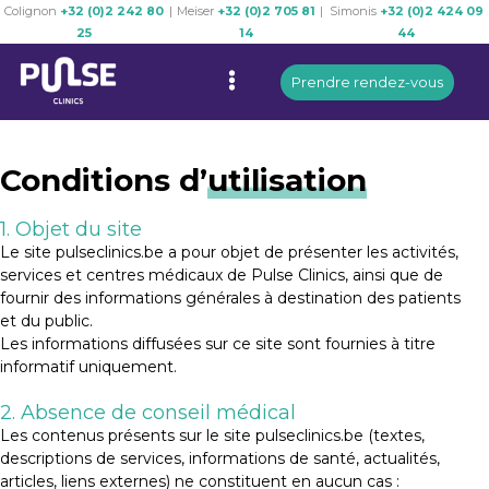
Colignon
+32 (0)2 242 80
|
Meiser
+32 (0)2 705 81
|
Simonis
+32 (0)2 424 09
Skip
25
14
44
to
Menu
content
Prendre rendez-vous
Conditions d’
utilisation
1. Objet du site
Le site pulseclinics.be a pour objet de présenter les activités,
services et centres médicaux de Pulse Clinics, ainsi que de
fournir des informations générales à destination des patients
et du public.
Les informations diffusées sur ce site sont fournies à titre
informatif uniquement.
2. Absence de conseil médical
Les contenus présents sur le site pulseclinics.be (textes,
descriptions de services, informations de santé, actualités,
articles, liens externes) ne constituent en aucun cas :