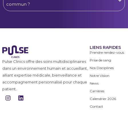
commun ?
LIENS RAPIDES
Prendre rendez-vous
Prise de sang
Pulse Clinics offre des soins multidisciplinaires
Nos Disciplines
dans un environnement humain et accueillant,
alliant expertise médicale, bienveillance et
Notre Vision
accompagnement personnalisé pour chaque
News
patient.
Carrières
I
L
Calendrier 2026
n
i
s
n
Contact
t
k
a
e
g
d