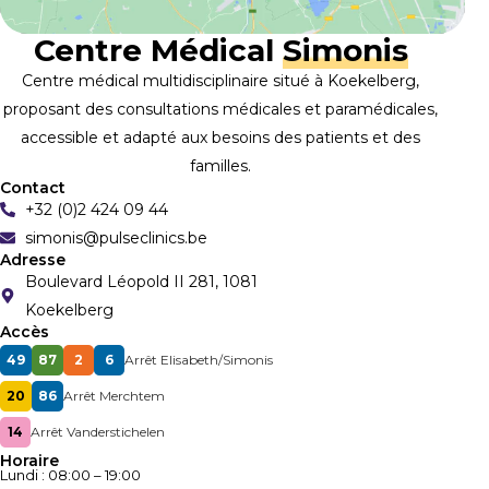
Centre Médical
Simonis
Centre médical multidisciplinaire situé à Koekelberg,
proposant des consultations médicales et paramédicales,
accessible et adapté aux besoins des patients et des
familles.
Contact
+32 (0)2 424 09 44
simonis@pulseclinics.be
Adresse
Boulevard Léopold II 281, 1081
Koekelberg
Accès
49
87
2
6
Arrêt Elisabeth/Simonis
20
86
Arrêt Merchtem
14
Arrêt Vanderstichelen
Horaire
Lundi : 08:00 – 19:00