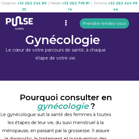
Colignon
+32 (0)2 242 80
|
Meiser
+32 (0)2 705 81
|
Simonis
+32 (0)2 424 09
Skip
25
14
44
to
Menu
content
Prendre rendez-vous
Gynécologie
Le cœur de votre parcours de santé, à chaque
étape de votre vie.
Pourquoi consulter en
gynécologie
?
Le gynécologue suit la santé des femmes à toutes
les étapes de leur vie, du suivi menstruel à la
ménopause, en passant par la grossesse. Il assure
le diagnostic, le traitement et la prévention des