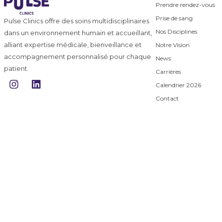
Prendre rendez-vous
Prise de sang
Pulse Clinics offre des soins multidisciplinaires
Nos Disciplines
dans un environnement humain et accueillant,
alliant expertise médicale, bienveillance et
Notre Vision
accompagnement personnalisé pour chaque
News
patient.
Carrières
I
L
Calendrier 2026
n
i
s
n
Contact
t
k
a
e
g
d
r
i
a
n
m