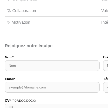
🤝 Collaboration
Volo
✨ Motivation
Int
Rejoignez notre équipe
Nom*
Pr
Email*
Té
CV*
(PDF/DOC/DOCX)