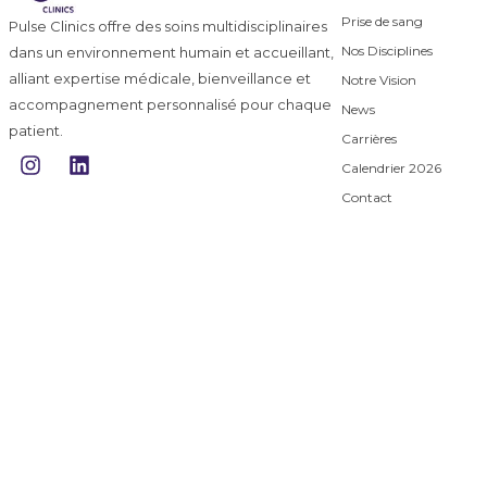
Prise de sang
Pulse Clinics offre des soins multidisciplinaires
Nos Disciplines
dans un environnement humain et accueillant,
alliant expertise médicale, bienveillance et
Notre Vision
accompagnement personnalisé pour chaque
News
patient.
Carrières
I
L
Calendrier 2026
n
i
s
n
Contact
t
k
a
e
g
d
r
i
a
n
m