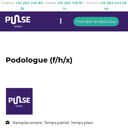
Colignon
+32 (0)2 242 80
|
Meiser
+32 (0)2 705 81
|
Simonis
+32 (0)2 424 09
Skip
25
14
44
to
Menu
content
Prendre rendez-vous
Podologue (f/h/x)
Remplacement, Temps partiel, Temps plein