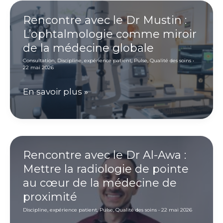
en
première
Rencontre avec le Dr Mustin :
L’ophtalmologie comme miroir
ligne.
de la médecine globale
C’est
Consultation
,
Discipline
,
expérience patient
,
Pulse
,
Qualité des soins
•
ça,
22 mai 2026
la
Rencontre
En savoir plus »
vraie
avec
différence.
le
»
Dr
Mustin
Rencontre avec le Dr Al-Awa :
Mettre la radiologie de pointe
:
au cœur de la médecine de
L’ophtalmologie
proximité
comme
Discipline
,
expérience patient
,
Pulse
,
Qualité des soins
•
22 mai 2026
miroir