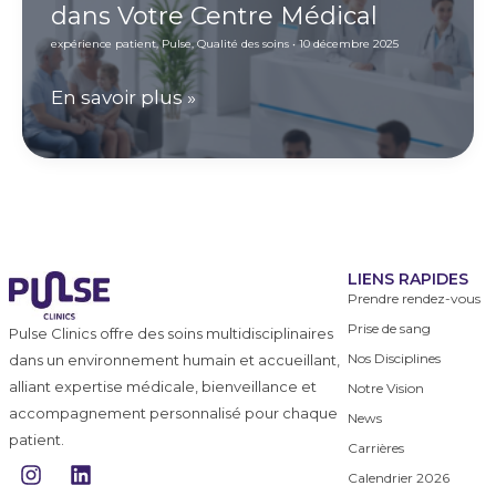
dans Votre Centre Médical
de
pas)
expérience patient
,
Pulse
,
Qualité des soins
•
10 décembre 2025
consulter
sans
L’Expérience
En savoir plus »
tarder
Patient
:
Les
Actions
à
LIENS RAPIDES
Prendre rendez-vous
Faire
Prise de sang
Pulse Clinics offre des soins multidisciplinaires
AUJOURD’HUI
Nos Disciplines
dans un environnement humain et accueillant,
dans
alliant expertise médicale, bienveillance et
Notre Vision
Votre
accompagnement personnalisé pour chaque
News
Centre
patient.
Carrières
I
L
Médical
Calendrier 2026
n
i