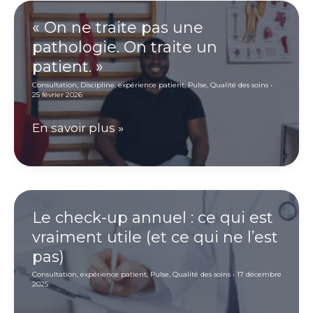
le
global. »
même
« On ne traite pas une
pathologie. On traite un
cabinet.
patient. »
Par
Consultation
,
Discipline
,
expérience patient
,
Pulse
,
Qualité des soins
•
choix. »
25 février 2026
« On
En savoir plus »
ne
traite
pas
une
Le check-up annuel : ce qui est
vraiment utile (et ce qui ne l’est
pathologie.
pas)
On
Consultation
,
expérience patient
,
Pulse
,
Qualité des soins
•
17 décembre
traite
2025
un