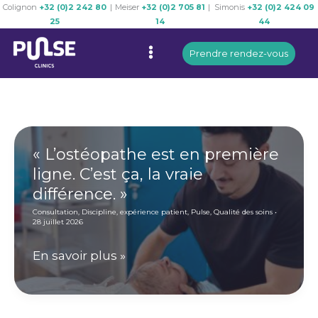
Colignon
+32 (0)2 242 80
|
Meiser
+32 (0)2 705 81
|
Simonis
+32 (0)2 424 09
Skip
25
14
44
to
Menu
content
Prendre rendez-vous
« L’ostéopathe est en première
ligne. C’est ça, la vraie
différence. »
Consultation
,
Discipline
,
expérience patient
,
Pulse
,
Qualité des soins
•
28 juillet 2026
«
En savoir plus »
L’ostéopathe
est