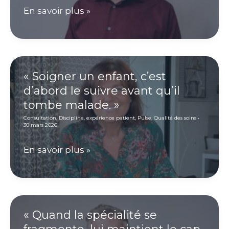
de
Rencontre
En savoir plus »
la
avec
médecine
le
globale
Dr
Al-
« Soigner un enfant, c’est
d’abord le suivre avant qu’il
Awa
tombe malade. »
:
Consultation
,
Discipline
,
expérience patient
,
Pulse
,
Qualité des soins
•
Mettre
30 mars 2026
la
«
En savoir plus »
radiologie
Soigner
de
un
pointe
enfant,
au
c’est
« Quand la spécialité se
cœur
d’abord