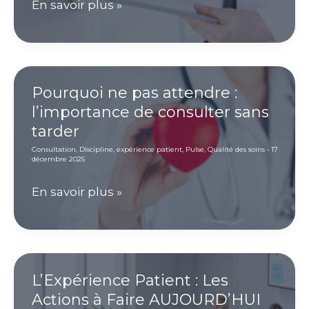
Le
En savoir plus »
patient. »
check-
up
annuel
:
Pourquoi ne pas attendre :
l’importance de consulter sans
ce
tarder
qui
Consultation
,
Discipline
,
expérience patient
,
Pulse
,
Qualité des soins
•
17
est
décembre 2025
vraiment
Pourquoi
En savoir plus »
utile
ne
(et
pas
ce
attendre
qui
:
L’Expérience Patient : Les
ne
Actions à Faire AUJOURD’HUI
l’importance
l’est