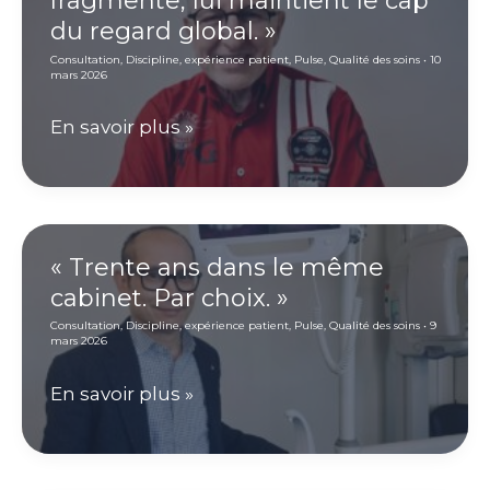
fragmente, lui maintient le cap
de
du regard global. »
le
la
Consultation
,
Discipline
,
expérience patient
,
Pulse
,
Qualité des soins
•
10
suivre
médecine
mars 2026
avant
de
« Quand
En savoir plus »
qu’il
proximité
la
tombe
spécialité
malade.
se
»
fragmente,
« Trente ans dans le même
cabinet. Par choix. »
lui
Consultation
,
Discipline
,
expérience patient
,
Pulse
,
Qualité des soins
•
9
maintient
mars 2026
le
« Trente
En savoir plus »
cap
ans
du
dans
regard