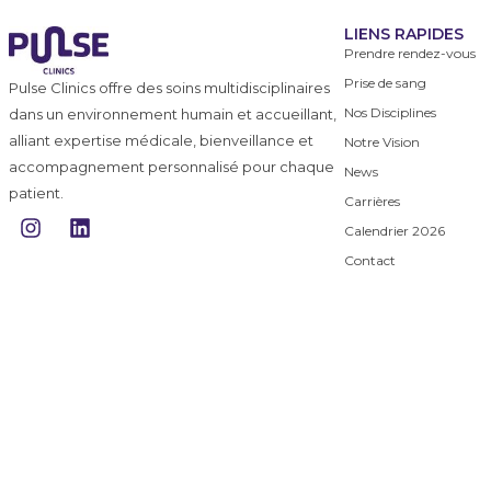
LIENS RAPIDES
Prendre rendez-vous
Prise de sang
Pulse Clinics offre des soins multidisciplinaires
Nos Disciplines
dans un environnement humain et accueillant,
alliant expertise médicale, bienveillance et
Notre Vision
accompagnement personnalisé pour chaque
News
patient.
Carrières
I
L
Calendrier 2026
n
i
s
n
Contact
t
k
a
e
g
d
r
i
a
n
m