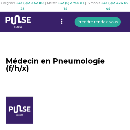
Colignon
+32 (0)2 242 80
|
Meiser
+32 (0)2 705 81
|
Simonis
+32 (0)2 424 09
Skip
25
14
44
to
Menu
content
Prendre rendez-vous
Médecin en Pneumologie
(f/h/x)