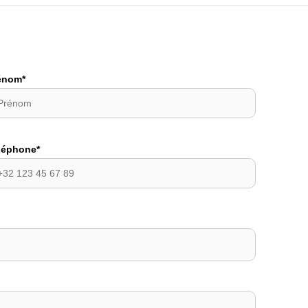
énom*
léphone*