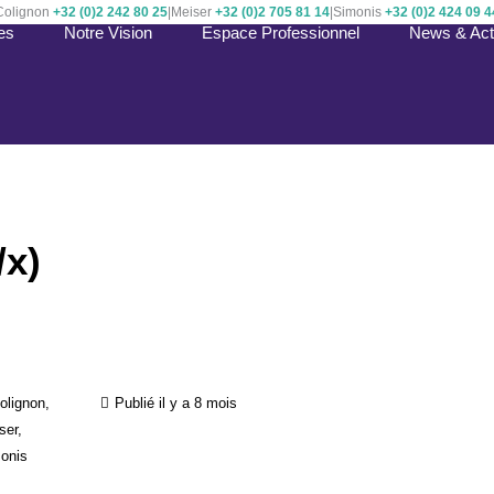
Colignon
+32 (0)2 242 80 25
|
Meiser
+32 (0)2 705 81 14
|
Simonis
+32 (0)2 424 09 4
es
Notre Vision
Espace Professionnel
News & Actu
/x)
olignon,
Publié il y a 8 mois
ser,
onis